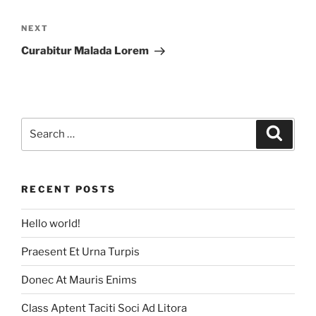
Post
navigation
Next
NEXT
Post
Curabitur Malada Lorem
Search
Search
for:
RECENT POSTS
Hello world!
Praesent Et Urna Turpis
Donec At Mauris Enims
Class Aptent Taciti Soci Ad Litora