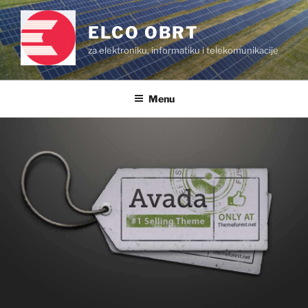
Skip
to
ELCO OBRT
content
za elektroniku, informatiku i telekomunikacije
Menu