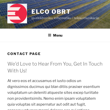
Skip
to
ELCO OBRT
content
za elektroniku, informatiku i telekomunikacije
Menu
CONTACT PAGE
We’d Love to Hear From You, Get In Touch
With Us!
At vero eos et accusamus et iusto odios un
dignissimos ducimus qui blan ditiis prasixer esentium
voluptatum un deleniti atqueste sites excep turiitate
non providentsimils. Nemo enim ipsam voluptatem
quia voluptas sit aspernatur aut odit aut fugit,