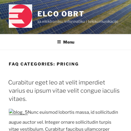
Skip
to
ELCO OBRT
content
za elektroniku, informatiku i telekomunikacije
Menu
FAQ CATEGORIES:
PRICING
Curabitur eget leo at velit imperdiet
varius eu ipsum vitae velit congue iaculis
vitaes.
Nunc euismod lobortis massa, id sollicitudin
augue auctor vel. Integer ornare sollicitudin turpis
vitae vestibulum. Curabitur faucibus ullamcorper