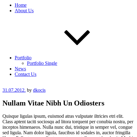
Home
About Us
Portfolio
Portfolio Single
News
Contact Us
Posted
31.07.2012.
by
dkocis
on
Nullam Vitae Nibh Un Odiosters
Quisque ligulas ipsum, euismod atras vulputate iltricies etri elit.
Class aptent taciti sociosqu ad litora torquent per conubia nostra, per
inceptos himenaeos. Nulla nunc dui, tristique in semper vel, congue
sed ligula. Nam dolor ligula, faucibus id sodales in, auctor fringilla