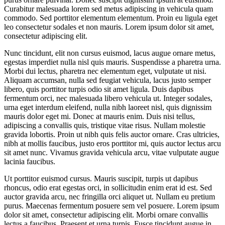
Curabitur malesuada lorem sed metus adipiscing in vehicula quam
commodo. Sed porttitor elementum elementum. Proin eu ligula eget
leo consectetur sodales et non mauris. Lorem ipsum dolor sit amet,
consectetur adipiscing elit.
Nunc tincidunt, elit non cursus euismod, lacus augue ornare metus,
egestas imperdiet nulla nisl quis mauris. Suspendisse a pharetra urna.
Morbi dui lectus, pharetra nec elementum eget, vulputate ut nisi.
Aliquam accumsan, nulla sed feugiat vehicula, lacus justo semper
libero, quis porttitor turpis odio sit amet ligula. Duis dapibus
fermentum orci, nec malesuada libero vehicula ut. Integer sodales,
urna eget interdum eleifend, nulla nibh laoreet nisl, quis dignissim
mauris dolor eget mi. Donec at mauris enim. Duis nisi tellus,
adipiscing a convallis quis, tristique vitae risus. Nullam molestie
gravida lobortis. Proin ut nibh quis felis auctor ornare. Cras ultricies,
nibh at mollis faucibus, justo eros porttitor mi, quis auctor lectus arcu
sit amet nunc. Vivamus gravida vehicula arcu, vitae vulputate augue
lacinia faucibus.
Ut porttitor euismod cursus. Mauris suscipit, turpis ut dapibus
rhoncus, odio erat egestas orci, in sollicitudin enim erat id est. Sed
auctor gravida arcu, nec fringilla orci aliquet ut. Nullam eu pretium
purus. Maecenas fermentum posuere sem vel posuere. Lorem ipsum
dolor sit amet, consectetur adipiscing elit. Morbi ornare convallis
lectus a faucibus. Praesent et urna turpis. Fusce tincidunt augue in