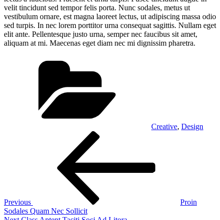
velit tincidunt sed tempor felis porta. Nunc sodales, metus ut
vestibulum ornare, est magna laoreet lectus, ut adipiscing massa odio
sed turpis. In nec lorem porttitor urna consequat sagittis. Nullam eget
elit ante. Pellentesque justo urna, semper nec faucibus sit amet,
aliquam at mi. Maecenas eget diam nec mi dignissim pharetra.
Categories
Creative
,
Design
Post
Previous
Post
navigation
Previous
Proin
Sodales Quam Nec Sollicit
Next
Next
Class Aptent Taciti Soci Ad Litora