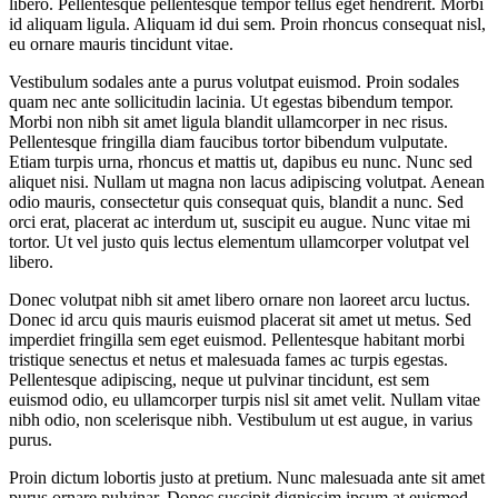
libero. Pellentesque pellentesque tempor tellus eget hendrerit. Morbi
id aliquam ligula. Aliquam id dui sem. Proin rhoncus consequat nisl,
eu ornare mauris tincidunt vitae.
Vestibulum sodales ante a purus volutpat euismod. Proin sodales
quam nec ante sollicitudin lacinia. Ut egestas bibendum tempor.
Morbi non nibh sit amet ligula blandit ullamcorper in nec risus.
Pellentesque fringilla diam faucibus tortor bibendum vulputate.
Etiam turpis urna, rhoncus et mattis ut, dapibus eu nunc. Nunc sed
aliquet nisi. Nullam ut magna non lacus adipiscing volutpat. Aenean
odio mauris, consectetur quis consequat quis, blandit a nunc. Sed
orci erat, placerat ac interdum ut, suscipit eu augue. Nunc vitae mi
tortor. Ut vel justo quis lectus elementum ullamcorper volutpat vel
libero.
Donec volutpat nibh sit amet libero ornare non laoreet arcu luctus.
Donec id arcu quis mauris euismod placerat sit amet ut metus. Sed
imperdiet fringilla sem eget euismod. Pellentesque habitant morbi
tristique senectus et netus et malesuada fames ac turpis egestas.
Pellentesque adipiscing, neque ut pulvinar tincidunt, est sem
euismod odio, eu ullamcorper turpis nisl sit amet velit. Nullam vitae
nibh odio, non scelerisque nibh. Vestibulum ut est augue, in varius
purus.
Proin dictum lobortis justo at pretium. Nunc malesuada ante sit amet
purus ornare pulvinar. Donec suscipit dignissim ipsum at euismod.