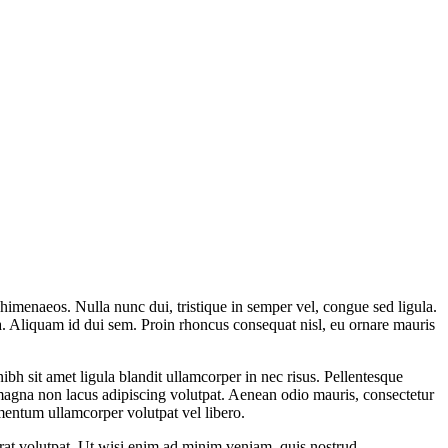
os himenaeos. Nulla nunc dui, tristique in semper vel, congue sed ligula.
ula. Aliquam id dui sem. Proin rhoncus consequat nisl, eu ornare mauris
h sit amet ligula blandit ullamcorper in nec risus. Pellentesque
 magna non lacus adipiscing volutpat. Aenean odio mauris, consectetur
lementum ullamcorper volutpat vel libero.
rat volutpat. Ut wisi enim ad minim veniam, quis nostrud