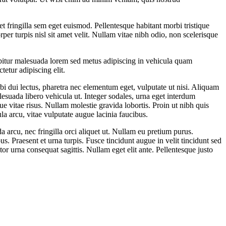
t fringilla sem eget euismod. Pellentesque habitant morbi tristique
per turpis nisl sit amet velit. Nullam vitae nibh odio, non scelerisque
abitur malesuada lorem sed metus adipiscing in vehicula quam
etur adipiscing elit.
bi dui lectus, pharetra nec elementum eget, vulputate ut nisi. Aliquam
lesuada libero vehicula ut. Integer sodales, urna eget interdum
que vitae risus. Nullam molestie gravida lobortis. Proin ut nibh quis
ula arcu, vitae vulputate augue lacinia faucibus.
da arcu, nec fringilla orci aliquet ut. Nullam eu pretium purus.
. Praesent et urna turpis. Fusce tincidunt augue in velit tincidunt sed
or urna consequat sagittis. Nullam eget elit ante. Pellentesque justo