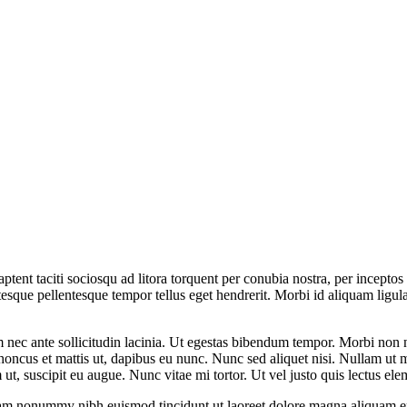
s aptent taciti sociosqu ad litora torquent per conubia nostra, per incept
entesque pellentesque tempor tellus eget hendrerit. Morbi id aliquam lig
nec ante sollicitudin lacinia. Ut egestas bibendum tempor. Morbi non nib
 rhoncus et mattis ut, dapibus eu nunc. Nunc sed aliquet nisi. Nullam ut
m ut, suscipit eu augue. Nunc vitae mi tortor. Ut vel justo quis lectus e
diam nonummy nibh euismod tincidunt ut laoreet dolore magna aliquam e