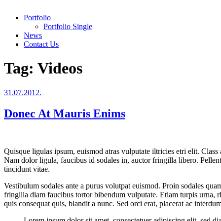
Portfolio
Portfolio Single
News
Contact Us
Tag:
Videos
Posted
31.07.2012.
on
Donec At Mauris Enims
Quisque ligulas ipsum, euismod atras vulputate iltricies etri elit. Clas
Nam dolor ligula, faucibus id sodales in, auctor fringilla libero. Pell
tincidunt vitae.
Vestibulum sodales ante a purus volutpat euismod. Proin sodales quam 
fringilla diam faucibus tortor bibendum vulputate. Etiam turpis urna,
quis consequat quis, blandit a nunc. Sed orci erat, placerat ac interdu
Lorem ipsum dolor sit amet, consectetuer adipiscing elit, sed 