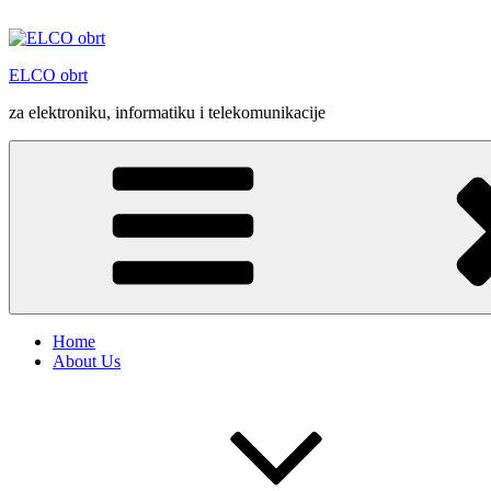
Skip
to
content
ELCO obrt
za elektroniku, informatiku i telekomunikacije
Home
About Us