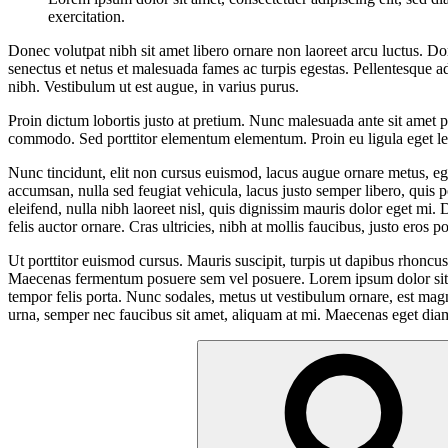
exercitation.
Donec volutpat nibh sit amet libero ornare non laoreet arcu luctus. Do
senectus et netus et malesuada fames ac turpis egestas. Pellentesque ad
nibh. Vestibulum ut est augue, in varius purus.
Proin dictum lobortis justo at pretium. Nunc malesuada ante sit amet
commodo. Sed porttitor elementum elementum. Proin eu ligula eget leo 
Nunc tincidunt, elit non cursus euismod, lacus augue ornare metus, ege
accumsan, nulla sed feugiat vehicula, lacus justo semper libero, quis p
eleifend, nulla nibh laoreet nisl, quis dignissim mauris dolor eget mi. 
felis auctor ornare. Cras ultricies, nibh at mollis faucibus, justo eros 
Ut porttitor euismod cursus. Mauris suscipit, turpis ut dapibus rhoncus, 
Maecenas fermentum posuere sem vel posuere. Lorem ipsum dolor sit amet
tempor felis porta. Nunc sodales, metus ut vestibulum ornare, est magna
urna, semper nec faucibus sit amet, aliquam at mi. Maecenas eget dia
Search
for: