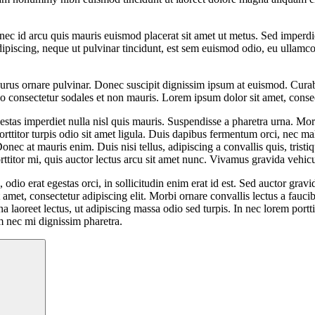
nec id arcu quis mauris euismod placerat sit amet ut metus. Sed imperdie
ipiscing, neque ut pulvinar tincidunt, est sem euismod odio, eu ullamcor
 purus ornare pulvinar. Donec suscipit dignissim ipsum at euismod. Cur
consectetur sodales et non mauris. Lorem ipsum dolor sit amet, consect
stas imperdiet nulla nisl quis mauris. Suspendisse a pharetra urna. Mor
orttitor turpis odio sit amet ligula. Duis dapibus fermentum orci, nec ma
Donec at mauris enim. Duis nisi tellus, adipiscing a convallis quis, tristi
porttitor mi, quis auctor lectus arcu sit amet nunc. Vivamus gravida vehic
odio erat egestas orci, in sollicitudin enim erat id est. Sed auctor gravi
, consectetur adipiscing elit. Morbi ornare convallis lectus a faucibus
 laoreet lectus, ut adipiscing massa odio sed turpis. In nec lorem porttit
m nec mi dignissim pharetra.
Search